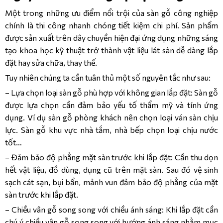
Một trong những ưu điểm nổi trội của sàn gỗ công nghiệp
chính là thi công nhanh chóng tiết kiệm chi phí. Sản phẩm
được sản xuất trên dây chuyền hiện đại ứng dụng những sáng
tạo khoa học kỹ thuật trở thành vật liệu lát sàn dễ dàng lắp
đặt hay sửa chữa, thay thế.
Tuy nhiên chúng ta cần tuân thủ một số nguyên tắc như sau:
– Lựa chọn loại sàn gỗ phù hợp với không gian lắp đặt: Sàn gỗ
được lựa chọn cần đảm bảo yếu tố thẩm mỹ và tính ứng
dụng. Ví dụ sàn gỗ phòng khách nên chọn loại ván sàn chịu
lực. Sàn gỗ khu vực nhà tắm, nhà bếp chọn loại chịu nước
tốt…
– Đảm bảo độ phẳng mặt sàn trước khi lắp đặt: Cần thu dọn
hết vật liệu, đồ dùng, dụng cũ trên mặt sàn. Sau đó vệ sinh
sạch cát sạn, bụi bẩn, mảnh vun đảm bảo độ phẳng của mặt
sàn trước khi lắp đặt.
– Chiều vân gỗ song song với chiều ánh sáng: Khi lắp đặt cần
chú ý chiều vân gỗ song song với hướng ánh sáng nhằm mục