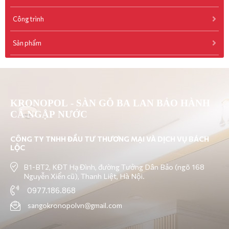
Công trình
Sản phẩm
KRONOPOL - SÀN GỖ BA LAN BẢO HÀNH
CẢ NGẬP NƯỚC
CÔNG TY TNHH ĐẦU TƯ THƯƠNG MẠI VÀ DỊCH VỤ BÁCH
LỘC
B1-BT2, KĐT Hạ Đình, đường Tưởng Dân Bảo (ngõ 168
Nguyễn Xiển cũ), Thanh Liệt, Hà Nội.
0977.186.868
sangokronopolvn@gmail.com