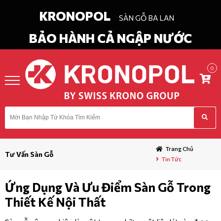
KRONOPOL
SÀN GỖ BA LAN
BẢO HÀNH CẢ NGẬP NƯỚC
0
in
Chào
ĐĂNG KÝ
DANH
MỤC
Trang Chủ
Tư Vấn Sàn Gỗ
Tin Tức
TRANG CHỦ
Ứng Dụng Và Ưu Điểm Sàn Gỗ Trong
GIỚI THIỆU
Thiết Kế Nội Thất
TIN TỨC