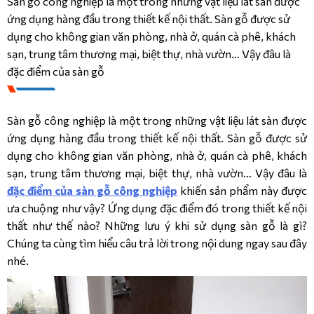
Sàn gỗ công nghiệp là một trong những vật liệu lát sàn được
ứng dụng hàng đầu trong thiết kế nội thất. Sàn gỗ được sử
CÔNG TRÌNH
dụng cho không gian văn phòng, nhà ở, quán cà phê, khách
sạn, trung tâm thương mại, biệt thự, nhà vườn… Vậy đâu là
DANH MỤC SẢN PHẨM
LIÊN HỆ
đặc điểm của sàn gỗ
SẢN PHẨM
KRONOPOL 
AQUA 
Sàn gỗ công nghiệp là một trong những vật liệu lát sàn được
ZERO 
ứng dụng hàng đầu trong thiết kế nội thất. Sàn gỗ được sử
INFINITY 
– 
dụng cho không gian văn phòng, nhà ở, quán cà phê, khách
10MM/AC5
sạn, trung tâm thương mại, biệt thự, nhà vườn… Vậy đâu là
đặc điểm của sàn gỗ công nghiệp
khiến sản phẩm này được
KRONOPOL 
AQUA 
ưa chuộng như vậy? Ứng dụng đặc điểm đó trong thiết kế nội
FIORI 
thất như thế nào? Những lưu ý khi sử dụng sàn gỗ là gì?
– 
Chúng ta cùng tìm hiểu câu trả lời trong nội dung ngay sau đây
10MM/AC6
nhé.
KRONOPOL 
AQUA 
LOUVRE 
- 