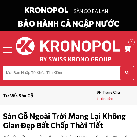
KRONOPOL
SÀN GỖ BA LAN
BẢO HÀNH CẢ NGẬP NƯỚC
0
in
Chào
ĐĂNG KÝ
DANH
MỤC
Trang Chủ
Tư Vấn Sàn Gỗ
Tin Tức
TRANG CHỦ
Sàn Gỗ Ngoài Trời Mang Lại Không
GIỚI THIỆU
Gian Đẹp Bất Chấp Thời Tiết
TIN TỨC