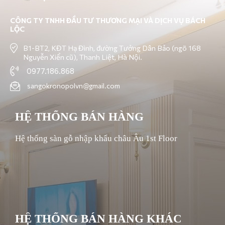
CÔNG TY TNHH ĐẦU TƯ THƯƠNG MẠI VÀ DỊCH VỤ BÁCH
LỘC
B1-BT2, KĐT Hạ Đình, đường Tưởng Dân Bảo (ngõ 168
Nguyễn Xiển cũ), Thanh Liệt, Hà Nội.
0977.186.868
sangokronopolvn@gmail.com
HỆ THỐNG BÁN HÀNG
Hệ thống sàn gỗ nhập khẩu châu Âu 1st Floor
HỆ THỐNG BÁN HÀNG KHÁC