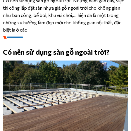
Có nên sử dụng sàn gỗ ngoài trời? Những năm gần đây, việc
thi công lắp đặt sàn nhựa giả gỗ ngoài trời cho không gian
CÔNG TRÌNH
như ban công, bể bơi, khu vui chơi,… hiện đã là một trong
những xu hướng làm đẹp mới cho không gian nội thất, đặc
DANH MỤC SẢN PHẨM
LIÊN HỆ
biệt là ở các
SẢN PHẨM
KRONOPOL 
AQUA 
Có nên sử dụng sàn gỗ ngoài trời?
ZERO 
INFINITY 
– 
10MM/AC5
KRONOPOL 
AQUA 
FIORI 
– 
10MM/AC6
KRONOPOL 
AQUA 
LOUVRE 
- 