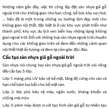
12MM/AC5
Những năm gần đây, việc thi công lắp đặt sàn nhựa giả gỗ
ngoài trời cho không gian như ban công, bể bơi, khu vui chơi,
KRONOPOL 
AQUA 
… hiện đã là một trong những xu hướng làm đẹp mới cho
SYMFONIA 
không gian nội thất, đặc biệt là ở các khu vực phát triển như
– 
12MM/AC5
thành phố, khu vực du lịch ven biển hay những dạng không
gian ngoài trời. Đối với những loại sàn nhựa ngoài trời chuyên
dụng cho các không gian trên sẽ đem đến những cảnh quan
nội thất thật ấn tượng và đem lại cảm giác độc đáo.
Cấu tạo sàn nhựa giả gỗ ngoài trời
Sàn nhựa nói chung hay sàn nhựa giả gỗ ngoài trời nói riêng
đều cấu tạo 5 lớp:
Lớp 1: màng phủ UV bảo vệ bề mặt, tăng độ cứng cho sàn và
hạn chế bám bụi bẩn cho bề mặt sàn.
Lớp 2: lớp phủ bảo vệ màu, ngăn nước, kháng khuẩn và
chống mài mòn
Lớp 3: phim màu được in với tạo hình vân giả gỗ tự nhiên tạo