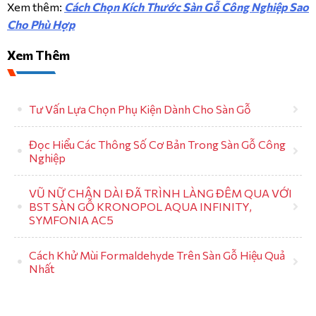
Xem thêm:
Cách Chọn Kích Thước Sàn Gỗ Công Nghiệp Sao
Cho Phù Hợp
Xem Thêm
Tư Vấn Lựa Chọn Phụ Kiện Dành Cho Sàn Gỗ
Đọc Hiểu Các Thông Số Cơ Bản Trong Sàn Gỗ Công
Nghiệp
VŨ NỮ CHÂN DÀI ĐÃ TRÌNH LÀNG ĐÊM QUA VỚI
BST SÀN GỖ KRONOPOL AQUA INFINITY,
SYMFONIA AC5
Cách Khử Mùi Formaldehyde Trên Sàn Gỗ Hiệu Quả
Nhất