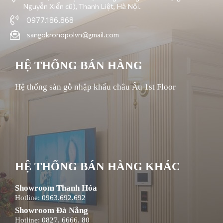
Nguyễn Xiển cũ), Thanh Liệt, Hà Nội.
0977.186.868
sangokronopolvn@gmail.com
HỆ THỐNG BÁN HÀNG
Hệ thống sàn gỗ nhập khẩu châu Âu 1st Floor
HỆ THỐNG BÁN HÀNG KHÁC
Showroom Thanh Hóa
Hotline: 0963.692.692
Showroom Đà Nẵng
Hotline: 0827. 6666. 80