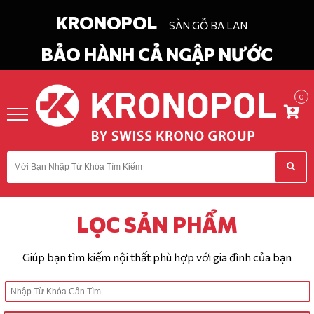
KRONOPOL
SÀN GỖ BA LAN
BẢO HÀNH CẢ NGẬP NƯỚC
0
in
Chào
ĐĂNG KÝ
DANH
MỤC
LỌC SẢN PHẨM
TRANG CHỦ
Giúp bạn tìm kiếm nội thất phù hợp với gia đình của bạn
GIỚI THIỆU
TIN TỨC