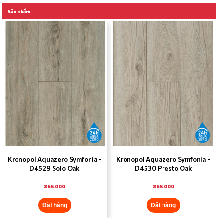
12mm/AC5
Sản phẩm
Kronopol 
Aqua 
Symfonia 
– 
12mm/AC5
Kronopol Aquazero Symfonia -
Kronopol Aquazero Symfonia -
D4529 Solo Oak
D4530 Presto Oak
865.000
865.000
Đặt hàng
Đặt hàng