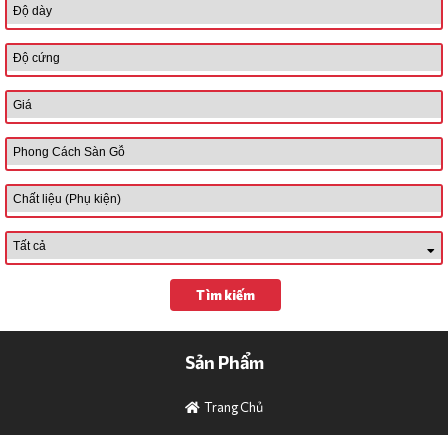
CÔNG TRÌNH
DANH MỤC SẢN PHẨM
LIÊN HỆ
SẢN PHẨM
Kronopol 
Aqua 
Zero 
Infinity 
– 
10mm/AC5
Kronopol 
Aqua 
Tìm kiếm
Fiori 
– 
10mm/AC6
Sản Phẩm
Kronopol 
Trang Chủ
Aqua 
Louvre 
- 