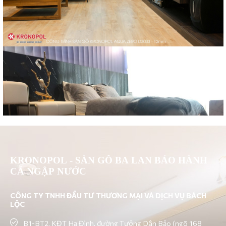
KRONOPOL - SÀN GỖ BA LAN BẢO HÀNH
CẢ NGẬP NƯỚC
CÔNG TY TNHH ĐẦU TƯ THƯƠNG MẠI VÀ DỊCH VỤ BÁCH
LỘC
B1-BT2, KĐT Hạ Đình, đường Tưởng Dân Bảo (ngõ 168