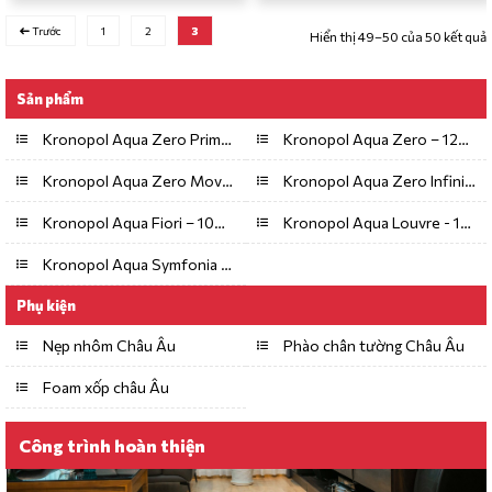
Trước
1
2
3
Hiển thị 49–50 của 50 kết quả
Sản phẩm
Kronopol Aqua Zero Prime – 8mm/AC4
Kronopol Aqua Zero – 12mm/AC4
Kronopol Aqua Zero Movie – 8mm/AC5
Kronopol Aqua Zero Infinity – 10mm/AC5
Kronopol Aqua Fiori – 10mm/AC6
Kronopol Aqua Louvre - 12mm/AC5
Kronopol Aqua Symfonia – 12mm/AC5
Phụ kiện
Nẹp nhôm Châu Âu
Phào chân tường Châu Âu
Foam xốp châu Âu
Công trình hoàn thiện