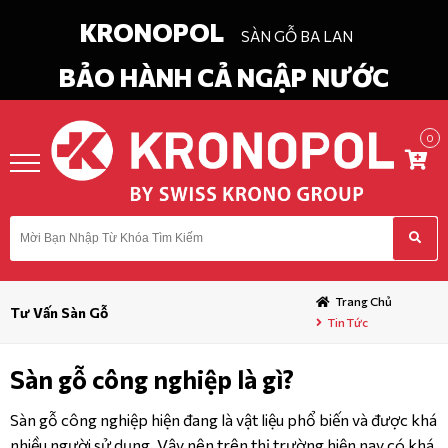
KRONOPOL
SÀN GỖ BA LAN
BẢO HÀNH CẢ NGẬP NƯỚC
0
in
Chào
ĐĂNG KÝ
DANH
MỤC
Trang Chủ
Tư Vấn Sàn Gỗ
Tin Tức
TRANG CHỦ
Sàn gỗ công nghiệp là gì?
GIỚI THIỆU
Sàn gỗ công nghiệp hiện đang là vật liệu phổ biến và được khá
TIN TỨC
nhiều người sử dụng. Vậy nên trên thị trường hiện nay có khá