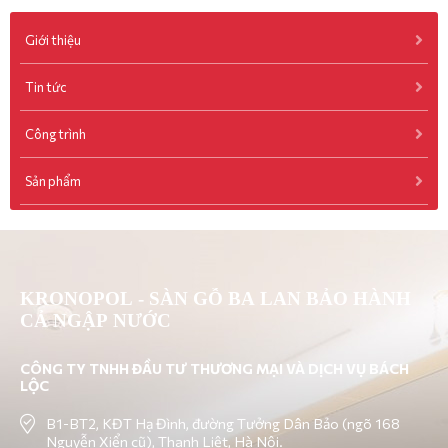
Giới thiệu
Tin tức
Công trình
Sản phẩm
KRONOPOL - SÀN GỖ BA LAN BẢO HÀNH
CẢ NGẬP NƯỚC
CÔNG TY TNHH ĐẦU TƯ THƯƠNG MẠI VÀ DỊCH VỤ BÁCH
LỘC
B1-BT2, KĐT Hạ Đình, đường Tưởng Dân Bảo (ngõ 168
Nguyễn Xiển cũ), Thanh Liệt, Hà Nội.