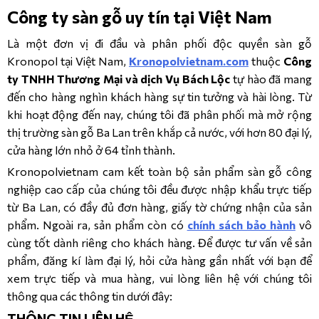
Công ty sàn gỗ uy tín tại Việt Nam
Là một đơn vị đi đầu và phân phối độc quyền sàn gỗ
Kronopol tại Việt Nam,
Kronopolvietnam.com
thuộc
Công
ty TNHH Thương Mại và dịch Vụ Bách Lộc
tự hào đã mang
đến cho hàng nghìn khách hàng sự tin tưởng và hài lòng. Từ
khi hoạt động đến nay, chúng tôi đã phân phối mà mở rộng
thị trường sàn gỗ Ba Lan trên khắp cả nước, với hơn 80 đại lý,
cửa hàng lớn nhỏ ở 64 tỉnh thành.
Kronopolvietnam cam kết toàn bộ sản phẩm sàn gỗ công
nghiệp cao cấp của chúng tôi đều được nhập khẩu trực tiếp
từ Ba Lan, có đầy đủ đơn hàng, giấy tờ chứng nhận của sản
phẩm. Ngoài ra, sản phẩm còn có
chính sách bảo hành
vô
cùng tốt dành riêng cho khách hàng. Để được tư vấn về sản
phẩm, đăng kí làm đại lý, hỏi cửa hàng gần nhất với bạn để
xem trực tiếp và mua hàng, vui lòng liên hệ với chúng tôi
thông qua các thông tin dưới đây:
THÔNG TIN LIÊN HỆ