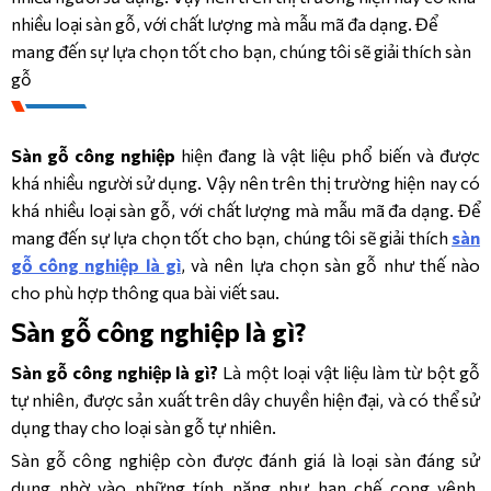
nhiều loại sàn gỗ, với chất lượng mà mẫu mã đa dạng. Để
CÔNG TRÌNH
mang đến sự lựa chọn tốt cho bạn, chúng tôi sẽ giải thích sàn
gỗ
DANH MỤC SẢN PHẨM
LIÊN HỆ
SẢN PHẨM
Sàn gỗ công nghiệp
hiện đang là vật liệu phổ biến và được
Kronopol 
Aqua 
khá nhiều người sử dụng. Vậy nên trên thị trường hiện nay có
Zero 
khá nhiều loại sàn gỗ, với chất lượng mà mẫu mã đa dạng. Để
Infinity 
mang đến sự lựa chọn tốt cho bạn, chúng tôi sẽ giải thích
sàn
– 
10mm/AC5
gỗ công nghiệp là gì
, và nên lựa chọn sàn gỗ như thế nào
cho phù hợp thông qua bài viết sau.
Kronopol 
Aqua 
Sàn gỗ công nghiệp là gì?
Fiori 
– 
Sàn gỗ công nghiệp là gì?
Là một loại vật liệu làm từ bột gỗ
10mm/AC6
tự nhiên, được sản xuất trên dây chuyền hiện đại, và có thể sử
dụng thay cho loại sàn gỗ tự nhiên.
Kronopol 
Aqua 
Sàn gỗ công nghiệp còn được đánh giá là loại sàn đáng sử
Louvre 
- 
dụng nhờ vào những tính năng như hạn chế cong vênh,