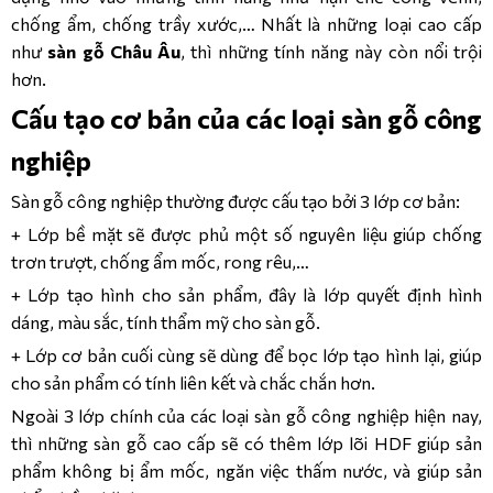
12mm/AC5
chống ẩm, chống trầy xước,… Nhất là những loại cao cấp
như
sàn gỗ Châu Âu
, thì những tính năng này còn nổi trội
Kronopol 
hơn.
Aqua 
Symfonia 
Cấu tạo cơ bản của các loại sàn gỗ công
– 
12mm/AC5
nghiệp
Sàn gỗ công nghiệp thường được cấu tạo bởi 3 lớp cơ bản:
+ Lớp bề mặt sẽ được phủ một số nguyên liệu giúp chống
trơn trượt, chống ẩm mốc, rong rêu,…
+ Lớp tạo hình cho sản phẩm, đây là lớp quyết định hình
dáng, màu sắc, tính thẩm mỹ cho sàn gỗ.
+ Lớp cơ bản cuối cùng sẽ dùng để bọc lớp tạo hình lại, giúp
cho sản phẩm có tính liên kết và chắc chắn hơn.
Ngoài 3 lớp chính của các loại sàn gỗ công nghiệp hiện nay,
thì những sàn gỗ cao cấp sẽ có thêm lớp lõi HDF giúp sản
phẩm không bị ẩm mốc, ngăn việc thấm nước, và giúp sản