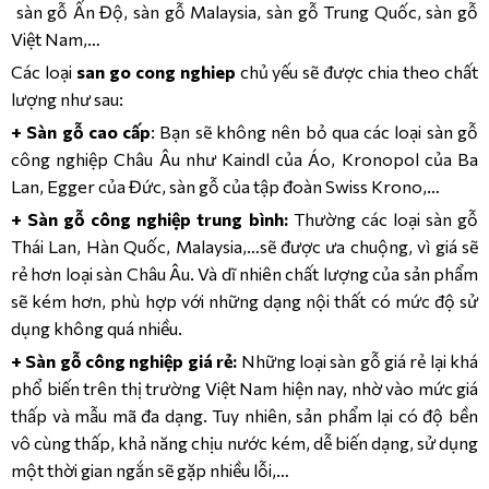
sàn gỗ Ấn Độ, sàn gỗ Malaysia, sàn gỗ Trung Quốc, sàn gỗ
Việt Nam,…
Các loại
san go cong nghiep
chủ yếu sẽ được chia theo chất
lượng như sau:
+ Sàn gỗ cao cấp
:
Bạn sẽ không nên bỏ qua các loại sàn gỗ
công nghiệp Châu Âu như Kaindl của Áo, Kronopol của Ba
Lan, Egger của Đức, sàn gỗ của tập đoàn Swiss Krono,…
+ Sàn gỗ công nghiệp trung bình:
Thường các loại sàn gỗ
Thái Lan, Hàn Quốc, Malaysia,…sẽ được ưa chuộng, vì giá sẽ
rẻ hơn loại sàn Châu Âu. Và dĩ nhiên chất lượng của sản phẩm
sẽ kém hơn, phù hợp với những dạng nội thất có mức độ sử
dụng không quá nhiều.
+ Sàn gỗ công nghiệp giá rẻ:
Những loại sàn gỗ giá rẻ lại khá
phổ biến trên thị trường Việt Nam hiện nay, nhờ vào mức giá
thấp và mẫu mã đa dạng. Tuy nhiên, sản phẩm lại có độ bền
vô cùng thấp, khả năng chịu nước kém, dễ biến dạng, sử dụng
một thời gian ngắn sẽ gặp nhiều lỗi,…