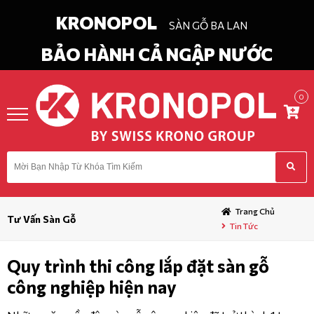
KRONOPOL
SÀN GỖ BA LAN
BẢO HÀNH CẢ NGẬP NƯỚC
0
in
Chào
ĐĂNG KÝ
DANH
MỤC
Trang Chủ
Tư Vấn Sàn Gỗ
Tin Tức
TRANG CHỦ
Quy trình thi công lắp đặt sàn gỗ
GIỚI THIỆU
công nghiệp hiện nay
TIN TỨC