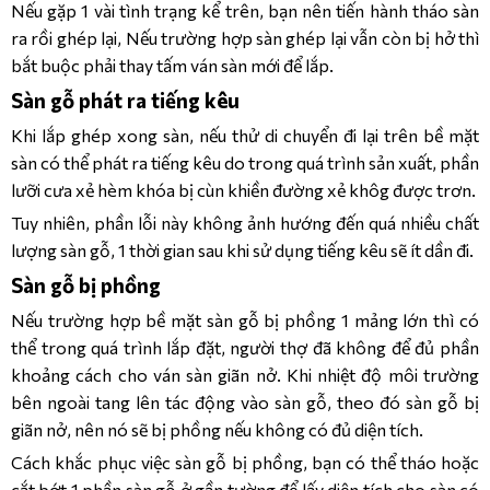
Nếu gặp 1 vài tình trạng kể trên, bạn nên tiến hành tháo sàn
ra rồi ghép lại, Nếu trường hợp sàn ghép lại vẫn còn bị hở thì
bắt buộc phải thay tấm ván sàn mới để lắp.
Sàn gỗ phát ra tiếng kêu
Khi lắp ghép xong sàn, nếu thử di chuyển đi lại trên bề mặt
sàn có thể phát ra tiếng kêu do trong quá trình sản xuất, phần
lưỡi cưa xẻ hèm khóa bị cùn khiền đường xẻ khôg được trơn.
Tuy nhiên, phần lỗi này không ảnh hướng đến quá nhiều chất
lượng sàn gỗ, 1 thời gian sau khi sử dụng tiếng kêu sẽ ít dần đi.
Sàn gỗ bị phồng
Nếu trường hợp bề mặt sàn gỗ bị phồng 1 mảng lớn thì có
thể trong quá trình lắp đặt, người thợ đã không để đủ phần
khoảng cách cho ván sàn giãn nở. Khi nhiệt độ môi trường
bên ngoài tang lên tác động vào sàn gỗ, theo đó sàn gỗ bị
giãn nở, nên nó sẽ bị phồng nếu không có đủ diện tích.
Cách khắc phục việc sàn gỗ bị phồng, bạn có thể tháo hoặc
cắt bớt 1 phần sàn gỗ ở gần tường để lấy diện tích cho sàn có