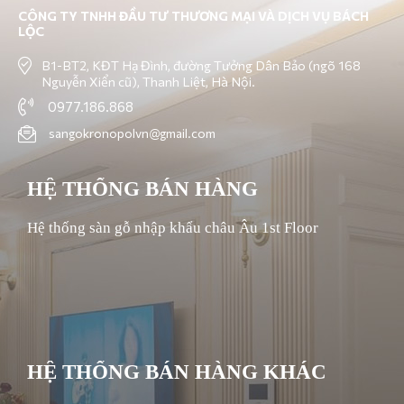
CÔNG TY TNHH ĐẦU TƯ THƯƠNG MẠI VÀ DỊCH VỤ BÁCH
LỘC
B1-BT2, KĐT Hạ Đình, đường Tưởng Dân Bảo (ngõ 168
Nguyễn Xiển cũ), Thanh Liệt, Hà Nội.
0977.186.868
sangokronopolvn@gmail.com
HỆ THỐNG BÁN HÀNG
Hệ thống sàn gỗ nhập khẩu châu Âu 1st Floor
HỆ THỐNG BÁN HÀNG KHÁC