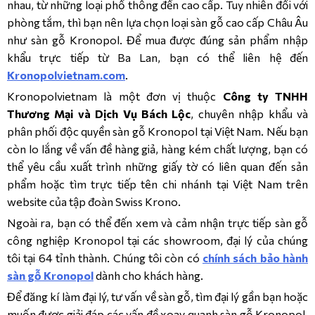
nhau, từ những loại phổ thông đến cao cấp. Tuy nhiên đối với
phòng tắm, thì bạn nên lựa chọn loại sàn gỗ cao cấp Châu Âu
như sàn gỗ Kronopol. Để mua được đúng sản phẩm nhập
khẩu trực tiếp từ Ba Lan, bạn có thể liên hệ đến
Kronopolvietnam.com
.
Kronopolvietnam là một đơn vị thuộc
Công ty TNHH
Thương Mại và Dịch Vụ Bách Lộc
, chuyên nhập khẩu và
phân phối độc quyền sàn gỗ Kronopol tại Việt Nam. Nếu bạn
còn lo lắng về vấn đề hàng giả, hàng kém chất lượng, bạn có
thể yêu cầu xuất trình những giấy tờ có liên quan đến sản
phẩm hoặc tìm trực tiếp tên chi nhánh tại Việt Nam trên
website của tập đoàn Swiss Krono.
Ngoài ra, bạn có thể đến xem và cảm nhận trực tiếp sàn gỗ
công nghiệp Kronopol tại các showroom, đại lý của chúng
tôi tại 64 tỉnh thành. Chúng tôi còn có
chính sách bảo hành
sàn gỗ Kronopol
dành cho khách hàng.
Để đăng kí làm đại lý, tư vấn về sàn gỗ, tìm đại lý gần bạn hoặc
muốn được giải đáp các vấn đề xoay quanh sàn gỗ Kronopol,