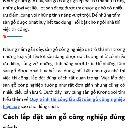
Những năm gần đây, sàn gỗ công nghiệp đã trở thành 1 trong
những loại vật liệu lót sàn đang được ưa chuộng nhờ có nhiều
CÔNG TRÌNH
ưu điểm, cùng với những tính năng vượt trội. Để những tấm
sàn gỗ được phát huy hết tác dụng, nổi bật cho ngôi nhà thì
DANH MỤC SẢN PHẨM
LIÊN HỆ
việc thi công,
SẢN PHẨM
Kronopol 
Aqua 
Những năm gần đây, sàn gỗ công nghiệp đã trở thành 1 trong
Zero 
những loại vật liệu lót sàn đang được ưa chuộng nhờ có nhiều
Infinity 
– 
ưu điểm, cùng với những tính năng vượt trội. Để những tấm
10mm/AC5
sàn gỗ được phát huy hết tác dụng, nổi bật cho ngôi nhà thì
việc thi công, lắp đặt đúng cách rất quan trọng. Việc lắp đặt
Kronopol 
Aqua 
sàn gỗ công nghiệp tưởng như rất đơn giản nhưng cũng có
Fiori 
nhiều điều cần lưu ý. Dưới đây, hãy cùng sàn gỗ Kronopol tìm
– 
hiểu thêm về
Quy trình thi công lắp đặt sàn gỗ công nghiệp
10mm/AC6
hiện nay
sao cho đúng cách:
Kronopol 
Cách lắp đặt sàn gỗ công nghiệp đúng
Aqua 
Louvre 
cách
- 