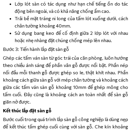
Lớp lót sàn có tác dụng như hạn chế tiếng ồn do tác
động bên ngoài, và có khả năng chống ẩm cao.
Trải bề mặt tráng ni long của tấm lót xuống dưới, cách
chân tường khoảng 40mm.
Sử dụng bang keo để cố định giữa 2 lớp lót với nhau
hoặc nhẹ nhàng đặt chúng chống mép lên nhau.
Bước 3: Tiến hành lắp đặt sàn gỗ
Ghép các tấm ván sàn từ góc trái của căn phòng, luôn hướng
theo chiều ánh sáng để phần vân gỗ được nổi bật. Phần nép
nối đầu mỗi thanh gỗ được ghép so le, thật khít nhau. Phần
khoảng cách giữa sàn gỗ với mép chân tường và khoảng cách
giữa các tấm ván sàn gỗ khoảng 10mm để ghép mông cho
tấm cuối. Đây cũng là khoảng cách an toàn nhất để sàn gỗ
giãn nở được.
Kết thúc lắp đặt sàn gỗ
Bước cuối trong quá trình lắp sàn gỗ công nghiệp là dùng nẹp
để kết thúc tấm ghép cuối cùng với sàn gỗ. Che kín khoảng