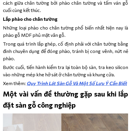
cách giữa chân tường bởi phào chân tường và tấm ván gỗ
cuối cùng kết thúc.
Lắp phào cho chân tường
Những loại phào cho chân tường phổ biến nhất hiện nay là
phào gỗ MDF phủ mặt vân gỗ.
Trong quá trình lắp ghép, cố định phải với chân tường bằng
đinh chuyên dụng để đóng phào, tránh bị cong vênh, nứt nẻ
phào.
Bước cuối, tiến hành kiểm tra lại toàn bộ sàn, tra keo silicon
vào những mép khe hở sát ở chân tường và khung cửa.
Xem thêm:
Quy Trình Lát Sàn Gỗ Và Một Số Lưu Ý Cần Biết
Một vài vấn đề thường gặp sau khi lắp
đặt sàn gỗ công nghiệp