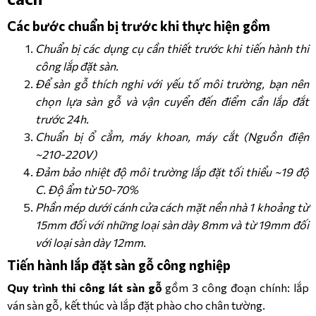
12mm/AC5
Các bước chuẩn bị trước khi thực hiện gồm
Kronopol 
Chuẩn bị các dụng cụ cần thiết trước khi tiến hành thi
Aqua 
Symfonia 
công lắp đặt sàn.
– 
Để sàn gỗ thích nghi với yếu tố môi trường, bạn nên
12mm/AC5
chọn lựa sàn gỗ và vận cuyển đến điểm cần lắp đắt
trước 24h.
Chuẩn bị ổ cẳm, máy khoan, máy cắt (Nguồn điện
~210-220V)
Đảm bảo nhiệt độ môi trường lắp đặt tối thiểu ~19 độ
C. Độ ẩm từ 50-70%
Phần mép dưới cánh cửa cách mặt nền nhà 1 khoảng từ
15mm đối với những loại sàn dày 8mm và từ 19mm đối
với loại sàn dày 12mm.
Tiến hành lắp đặt sàn gỗ công nghiệp
Quy trình thi công lát sàn gỗ
gồm 3 công đoạn chính: lắp
ván sàn gỗ, kết thúc và lắp đặt phào cho chân tường.