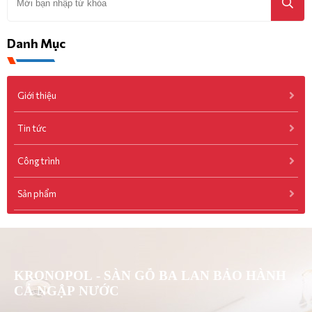
Danh Mục
Giới thiệu
Tin tức
Công trình
Sản phẩm
KRONOPOL - SÀN GỖ BA LAN BẢO HÀNH
CẢ NGẬP NƯỚC