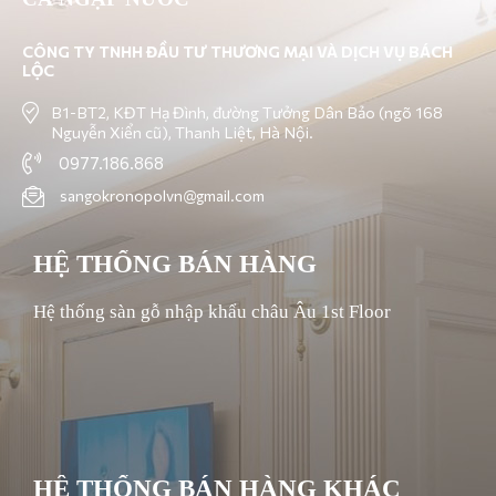
CÔNG TY TNHH ĐẦU TƯ THƯƠNG MẠI VÀ DỊCH VỤ BÁCH
LỘC
B1-BT2, KĐT Hạ Đình, đường Tưởng Dân Bảo (ngõ 168
Nguyễn Xiển cũ), Thanh Liệt, Hà Nội.
0977.186.868
sangokronopolvn@gmail.com
HỆ THỐNG BÁN HÀNG
Hệ thống sàn gỗ nhập khẩu châu Âu 1st Floor
HỆ THỐNG BÁN HÀNG KHÁC