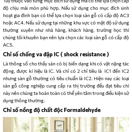
Tùy thuộc vào từng mục đích sử dụng mà có thể lựa chọn cấp
độ chịu mài mòn phù hợp. Nếu sử dụng cho mục đích sinh
hoạt gia đình bạn có thể lựa chọn loại sàn gỗ có cấp độ AC3
hoặc AC4. Nếu sử dụng tại những khu vực có mật độ sử dụng
thường xuyên như nhà hàng, khách hàng, trường học thì
chúng tôi khuyên bạn nên lựa chọn các loại sàn gỗ có cấp độ
AC5.
Chỉ số chống va đập IC ( shock resistance )
Là thông số cho thấy sàn có bị biến dạng khi có vật nặng tác
động, được kí hiệu là IC. Và chỉ có 2 chỉ tiêu là IC1 đến IC2
nhưng sàn gỗ thường có tiêu chuẩn là IC2. Hiện nay các loại
sàn gỗ công nghiệp cung cấp ra thị trường đều đạt tiêu chí
này nên chúng ta hoàn toàn có thể yên tâm trong điều kiện sử
dụng thông thường.
Chỉ số nồng độ chất độc Formaldehyde