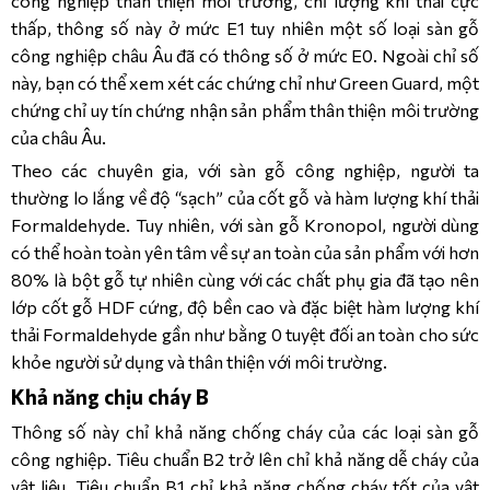
công nghiệp thân thiện môi trường, chỉ lượng khí thải cực
thấp, thông số này ở mức E1 tuy nhiên một số loại sàn gỗ
công nghiệp châu Âu đã có thông số ở mức E0. Ngoài chỉ số
này, bạn có thể xem xét các chứng chỉ như Green Guard, một
chứng chỉ uy tín chứng nhận sản phẩm thân thiện môi trường
của châu Âu.
Theo các chuyên gia, với sàn gỗ công nghiệp, người ta
thường lo lắng về độ “sạch” của cốt gỗ và hàm lượng khí thải
Formaldehyde. Tuy nhiên, với sàn gỗ Kronopol, người dùng
có thể hoàn toàn yên tâm về sự an toàn của sản phẩm với hơn
80% là bột gỗ tự nhiên cùng với các chất phụ gia đã tạo nên
lớp cốt gỗ HDF cứng, độ bền cao và đặc biệt hàm lượng khí
thải Formaldehyde gần như bằng 0 tuyệt đối an toàn cho sức
khỏe người sử dụng và thân thiện với môi trường.
Khả năng chịu cháy B
Thông số này chỉ khả năng chống cháy của các loại sàn gỗ
công nghiệp. Tiêu chuẩn B2 trở lên chỉ khả năng dễ cháy của
vật liệu. Tiêu chuẩn B1 chỉ khả năng chống cháy tốt của vật