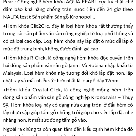
Pearl: Công nghệ hèm khóa AQUA PEARL cực kỳ chặt chẽ
đảm bảo khả năng chống tràn nước (lên đến 24 giờ theo
NALFA test): Sản phẩm Sàn gỗ Kronopol,..
+Hèm khóa Clic2Clic, đây là loại hèm khóa rất thường thấy
trong các sản phẩm ván sàn công nghiệp từ loại phổ thông và
có cả loại cao cấp. Loại hèm khóa này lắp đặt ở mức dễ lắp ở
mức độ trung bình, không được đánh giá cao.
+Hèm khóa R Click, là công nghệ hèm khóa độc quyền trên
hai dòng sản phẩm ván sàn gỗ Janmi Và Robina nhập khẩu từ
Malaysia. Loại hèm khóa này tương đối khó lắp đặt hơn, lắp
chặt tay và mất nhiều sức hơn nhất là loại gỗ dày 12mm.
+Hèm khóa Crystal-Click, là công nghệ mộng hèm trên
dòng sản phẩm ván sàn gỗ công nghiệp Kronoswiss – Thụy
Sỹ. Hèm khóa loại này có dạng nửa cung tròn, ở đầu hèm có
lẫy nhựa sập giúp tấm gỗ chống trôi giúp cho việc lắp đặt nhẹ
nhàng hơn, ít mất sức đóng tấm gỗ vào.
Ngoài ra chúng ta còn quan tâm đến kiểu cạnh hèm khóa đó