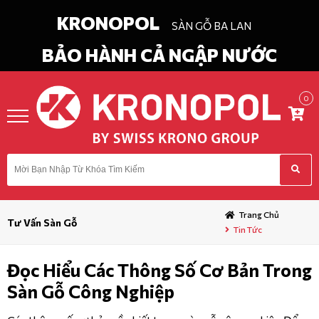
KRONOPOL
SÀN GỖ BA LAN
BẢO HÀNH CẢ NGẬP NƯỚC
0
in
Chào
ĐĂNG KÝ
DANH
MỤC
Trang Chủ
Tư Vấn Sàn Gỗ
Tin Tức
TRANG CHỦ
Đọc Hiểu Các Thông Số Cơ Bản Trong
GIỚI THIỆU
Sàn Gỗ Công Nghiệp
TIN TỨC