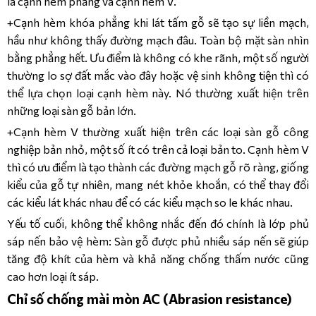
là cạnh hèm phẳng và cạnh hèm V.
+Cạnh hèm khóa phẳng khi lát tấm gỗ sẽ tạo sự liền mạch,
hầu như không thấy đường mạch đâu. Toàn bộ mặt sàn nhìn
bằng phẳng hết. Ưu điểm là không có khe rãnh, một số người
thường lo sợ đất mắc vào đây hoặc vệ sinh không tiện thì có
thể lựa chọn loại cạnh hèm này. Nó thường xuất hiện trên
những loại sàn gỗ bản lớn.
+Cạnh hèm V thường xuất hiện trên các loại sàn gỗ công
nghiệp bản nhỏ, một số ít có trên cả loại bản to. Cạnh hèm V
thì có ưu điểm là tạo thành các đường mạch gỗ rõ ràng, giống
kiểu của gỗ tự nhiên, mang nét khỏe khoắn, có thể thay đổi
các kiểu lát khác nhau để có các kiểu mạch so le khác nhau.
Yếu tố cuối, không thể không nhắc đến đó chính là lớp phủ
sáp nến bảo vệ hèm: Sàn gỗ được phủ nhiều sáp nến sẽ giúp
tăng độ khít của hèm và khả năng chống thấm nước cũng
cao hơn loại ít sáp.
Chỉ số chống mài mòn AC (Abrasion resistance)