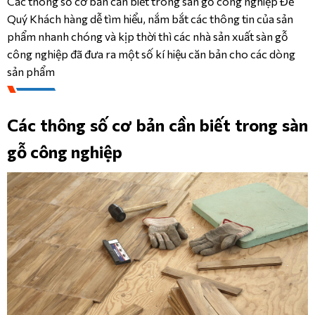
Các thông số cơ bản cần biết trong sàn gỗ công nghiệp Để
Quý Khách hàng dễ tìm hiểu, nắm bắt các thông tin của sản
CÔNG TRÌNH
phẩm nhanh chóng và kịp thời thì các nhà sản xuất sàn gỗ
công nghiệp đã đưa ra một số kí hiệu căn bản cho các dòng
DANH MỤC SẢN PHẨM
LIÊN HỆ
sản phẩm
SẢN PHẨM
KRONOPOL 
AQUA 
Các thông số cơ bản cần biết trong sàn
ZERO 
INFINITY 
gỗ công nghiệp
– 
10MM/AC5
KRONOPOL 
AQUA 
FIORI 
– 
10MM/AC6
KRONOPOL 
AQUA 
LOUVRE 
- 