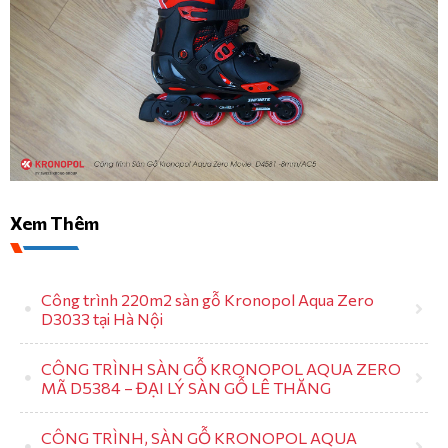
Xem Thêm
Công trình 220m2 sàn gỗ Kronopol Aqua Zero
D3033 tại Hà Nội
CÔNG TRÌNH SÀN GỖ KRONOPOL AQUA ZERO
MÃ D5384 – ĐẠI LÝ SÀN GỖ LÊ THĂNG
CÔNG TRÌNH, SÀN GỖ KRONOPOL AQUA