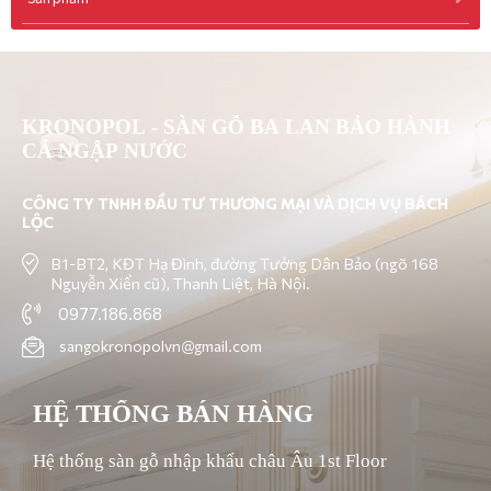
KRONOPOL - SÀN GỖ BA LAN BẢO HÀNH
CẢ NGẬP NƯỚC
CÔNG TY TNHH ĐẦU TƯ THƯƠNG MẠI VÀ DỊCH VỤ BÁCH
LỘC
B1-BT2, KĐT Hạ Đình, đường Tưởng Dân Bảo (ngõ 168
Nguyễn Xiển cũ), Thanh Liệt, Hà Nội.
0977.186.868
sangokronopolvn@gmail.com
HỆ THỐNG BÁN HÀNG
Hệ thống sàn gỗ nhập khẩu châu Âu 1st Floor