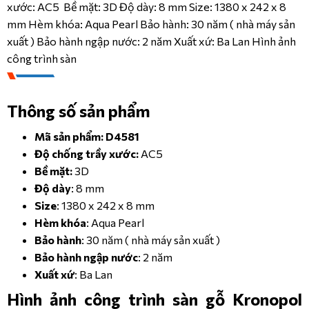
xước: AC5 Bề mặt: 3D Độ dày: 8 mm Size: 1380 x 242 x 8
mm Hèm khóa: Aqua Pearl Bảo hành: 30 năm ( nhà máy sản
CÔNG TRÌNH
xuất ) Bảo hành ngập nước: 2 năm Xuất xứ: Ba Lan Hình ảnh
công trình sàn
DANH MỤC SẢN PHẨM
LIÊN HỆ
SẢN PHẨM
KRONOPOL 
Thông số sản phẩm
AQUA 
ZERO 
Mã sản phẩm: D4581
INFINITY 
– 
Độ chống trầy xước:
AC5
10MM/AC5
Bề mặt:
3D
Độ dày
: 8 mm
KRONOPOL 
AQUA 
Size
: 1380 x 242 x 8 mm
FIORI 
Hèm khóa
: Aqua Pearl
– 
10MM/AC6
Bảo hành
: 30 năm ( nhà máy sản xuất )
Bảo hành ngập nước
: 2 năm
KRONOPOL 
Xuất xứ
: Ba Lan
AQUA 
LOUVRE 
Hình ảnh công trình sàn gỗ Kronopol
- 