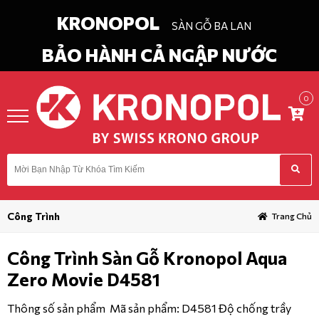
KRONOPOL
SÀN GỖ BA LAN
BẢO HÀNH CẢ NGẬP NƯỚC
0
in
Chào
ĐĂNG KÝ
DANH
MỤC
Công Trình
Trang Chủ
TRANG CHỦ
Công Trình Sàn Gỗ Kronopol Aqua
GIỚI THIỆU
Zero Movie D4581
Thông số sản phẩm Mã sản phẩm: D4581 Độ chống trầy
TIN TỨC